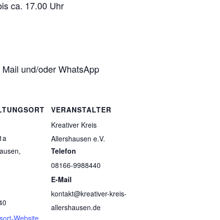
is ca. 17.00 Uhr
r Mail und/oder WhatsApp
LTUNGSORT
VERANSTALTER
Kreativer Kreis
1a
Allershausen e.V.
hausen
,
Telefon
1
08166-9988440
E-Mail
kontakt@kreativer-kreis-
40
allershausen.de
sort-Website