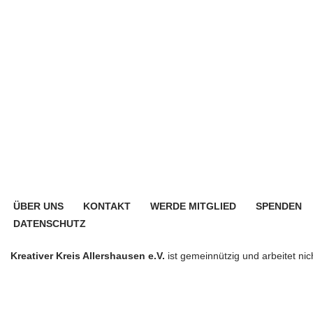
ÜBER UNS
KONTAKT
WERDE MITGLIED
SPENDEN
DATENSCHUTZ
Kreativer Kreis Allershausen e.V.
ist gemeinnützig und arbeitet nicht
© {current_year} Kreativer Kreis Allershausen 