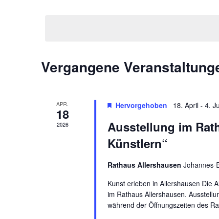
und
nach
Datum
Veranstaltungen
wählen.
Ansichten,
Schlüsselwort.
Navigation
Vergangene Veranstaltung
APR.
Hervorgehoben
18. April
-
4. Ju
18
Ausstellung im Rat
2026
Künstlern“
Rathaus Allershausen
Johannes-B
Kunst erleben in Allershausen Die A
im Rathaus Allershausen. Ausstellung
während der Öffnungszeiten des R